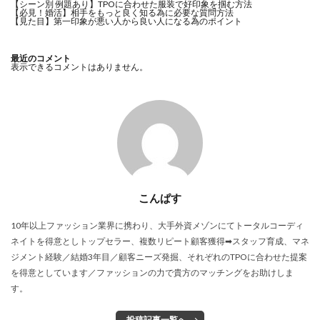
【シーン別 例題あり】TPOに合わせた服装で好印象を掴む方法
【必見！婚活】相手をもっと良く知る為に必要な質問方法
【見た目】第一印象が悪い人から良い人になる為のポイント
最近のコメント
表示できるコメントはありません。
こんぱす
10年以上ファッション業界に携わり、大手外資メゾンにてトータルコーディ
ネイトを得意としトップセラー、複数リピート顧客獲得➡スタッフ育成、マネ
ジメント経験／結婚3年目／顧客ニーズ発掘、それぞれのTPOに合わせた提案
を得意としています／ファッションの力で貴方のマッチングをお助けしま
す。
投稿記事一覧へ