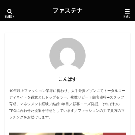
ファステナ
カテゴリー
タグ
"カラーウィールド"
ビジネス
第一印象 良い人
第一印象 悪い人
第一印象
相手を知る 質問
服装
服
婚活
好印象
体型
こんぱす
フォーマル
ファッション
シーン別
10年以上ファッション業界に携わり、大手外資メゾンにてトータルコー
"コーディネイトのアドバイス"
シルエット
ディネイトを得意としトップセラー、複数リピート顧客獲得➡スタッフ
コーディネイト
クローズドクエスチョン
育成、マネジメント経験／結婚3年目／顧客ニーズ発掘、それぞれの
TPOに合わせた提案を得意としています／ファッションの力で貴方のマ
カジュアル
オープンドクエスチョン
ッチングをお助けします。
オーバーサイズ
TPO
"配色"
"肌色調和"
"服の色選び"
"季節別アイデア"
"ファッション"