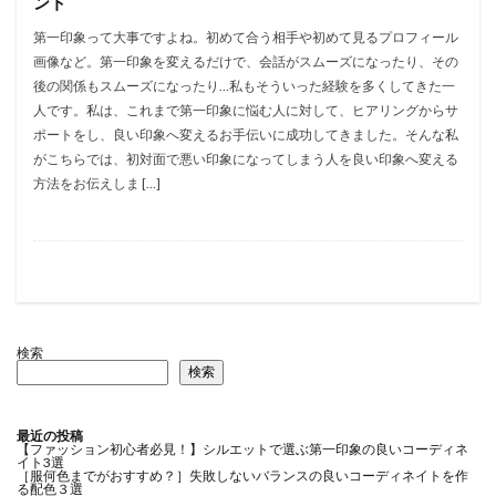
ント
第一印象って大事ですよね。初めて合う相手や初めて見るプロフィール
画像など。第一印象を変えるだけで、会話がスムーズになったり、その
後の関係もスムーズになったり…私もそういった経験を多くしてきた一
人です。私は、これまで第一印象に悩む人に対して、ヒアリングからサ
ポートをし、良い印象へ変えるお手伝いに成功してきました。そんな私
がこちらでは、初対面で悪い印象になってしまう人を良い印象へ変える
方法をお伝えしま […]
検索
検索
最近の投稿
【ファッション初心者必見！】シルエットで選ぶ第一印象の良いコーディネ
イト3選
［服何色までがおすすめ？］失敗しないバランスの良いコーディネイトを作
る配色３選